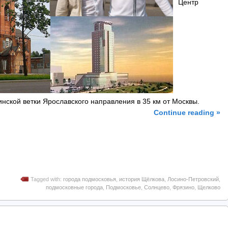
Центр
нской ветки Ярославского направления в 35 км от Москвы.
Continue reading »
Tagged with:
города подмосковья
,
история Щёлкова
,
Лосино-Петровский
,
подмосковные города
,
Подмосковье
,
Солнцево
,
Фрязино
,
Щелково