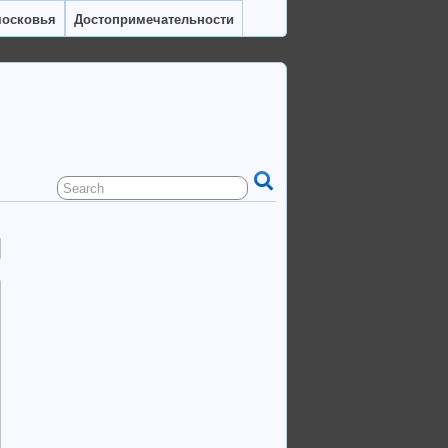
московья
Достопримечательности