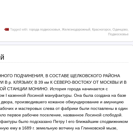
Tagged with:
города подмосковья
,
Железнодорожный
,
Красногорск
,
Одинцово
,
Подмосковье
ий
ННОГО ПОДЧИНЕНИЯ, В СОСТАВЕ ЩЕЛКОВСКОГО РАЙОНА
 В р. КЛЯЗЬМУ, В 39 км К СЕВЕРО-ВОСТОКУ ОТ МОСКВЫ И В
Й СТАНЦИИ МОНИНО. История города начинается с
тром I казенной Лосиной мануфактуры. Она была создана на базе
о двора, производившего кожаное обмундирование и амуницию
абочих и мастеровых слева от фабрики были поставлены в один
икло первое рабочее поселение, названное Лосиной слободой.
уфактуры было подсказано Петру I его ближайшим сподвижником
ную ему в 1689 г. земельную вотчину на Глинковской мызе,