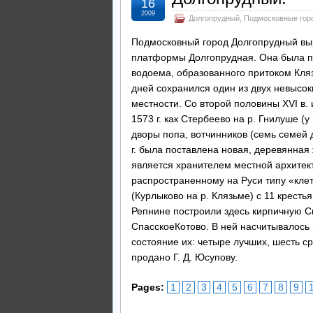
16
2009
Долгопрудный
,
Подмосковные гор
Подмосковный город Долгопрудный выро
платформы Долгопрудная. Она была по
водоема, образованного притоком Кля
дней сохранился один из двух невысоки
местности. Со второй половины XVI в. 
1573 г. как Стербеево на р. Гнилуше (у
дворы попа, вотчинников (семь семей д
г. была поставлена новая, деревянная
является хранителем местной архитек
распространенному на Руси типу «клет
(Курлыково на р. Клязьме) с 11 кресть
Репнине построили здесь кирпичную С
СпасскоеКотово. В ней насчитывалось 
состояние их: четыре лучших, шесть ср
продано Г. Д. Юсупову.
Pages:
1
2
3
4
5
6
7
8
9