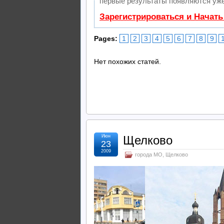
первые результаты появляются уже
Зарегистрироваться и Начат
Pages:
1
2
3
4
5
6
7
8
9
Нет похожих статей.
Июн
Щелково
23
2009
города МО
,
Щелково