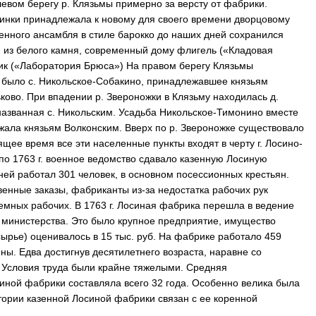
вом берегу р. Клязьмы примерно за версту от фабрики.
Глинки принадлежала к новому для своего времени дворцовому
енного ансамбля в стиле барокко до наших дней сохранился
 из белого камня, современный дому флигель («Кладовая
ик («Лаборатория Брюса») На правом берегу Клязьмы
было с. Никольское-Собакино, принадлежавшее князьям
ково. При впадении р. Звероножки в Клязьму находилась д.
и названная с. Никольским. Усадьба Никольское-Тимонино вместе
лежала князьям Волконским. Вверх по р. Звероножке существовало
оящее время все эти населенные пункты входят в черту г. Лосино-
 по 1763 г. военное ведомство сдавало казенную Лосиную
 ней работал 301 человек, в основном посессионных крестьян.
енные заказы, фабриканты из-за недостатка рабочих рук
мных рабочих. В 1763 г. Лосиная фабрика перешла в ведение
о министерства. Это было крупное предприятие, имущество
ырье) оценивалось в 15 тыс. руб. На фабрике работало 459
ны. Едва достигнув десятилетнего возраста, наравне со
 Условия труда были крайне тяжелыми. Средняя
иной фабрики составляла всего 32 года. Особенно велика была
тории казенной Лосиной фабрики связан с ее коренной