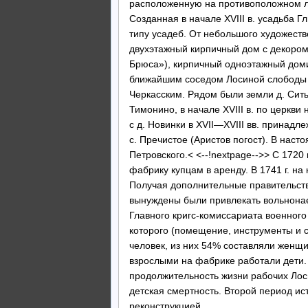
расположенную на противоположном ле
Созданная в начале XVIII в. усадьба 
типу усадеб. От небольшого художеств
двухэтажный кирпичный дом с декором
Брюса»), кирпичный одноэтажный дом
ближайшим соседом Лосиной слободы 
Черкасским. Рядом были земли д. Сить
Тимонино, в начале XVIII в. по церкв
с д. Новинки в XVII—XVIII вв. принад
с. Пречистое (Аристов погост). В наст
Петровского.< <--!nextpage-->> С 1720
фабрику купцам в аренду. В 1741 г. на
Получая дополнительные правительств
вынуждены были привлекать вольнонае
Главного кригс-комиссариата военног
которого (помещение, инструменты и с
человек, из них 54% составляли женщи
взрослыми на фабрике работали дети.
продолжительность жизни рабочих Лос
детская смертность. Второй период ис
реконструкцией.