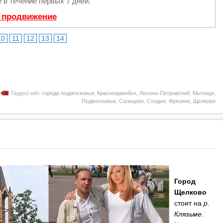
 в течение первых 7 дней.
ь продвижение
10
11
12
13
14
Tagged with:
города подмосковья
,
Красноармейск
,
Лосино-Петровский
,
Мытищи
,
Подмосковье
,
Солнцево
,
Сходня
,
Фрязино
,
Щелково
Город
Щелково
стоит на
р.
Клязьме
.