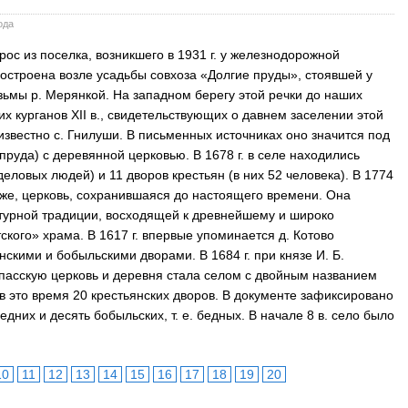
ода
с из поселка, возникшего в 1931 г. у железнодорожной
строена возле усадьбы совхоза «Долгие пруды», стоявшей у
зьмы р. Мерянкой. На западном берегу этой речки до наших
х курганов XII в., свидетельствующих о давнем заселении этой
известно с. Гнилуши. В письменных источниках оно значится под
 пруда) с деревянной церковью. В 1678 г. в селе находились
еловых людей) и 11 дворов крестьян (в них 52 человека). В 1774
 же, церковь, сохранившаяся до настоящего времени. Она
турной традиции, восходящей к древнейшему и широко
ского» храма. В 1617 г. впервые упоминается д. Котово
янскими и бобыльскими дворами. В 1684 г. при князе И. Б.
пасскую церковь и деревня стала селом с двойным названием
в это время 20 крестьянских дворов. В документе зафиксировано
едних и десять бобыльских, т. е. бедных. В начале 8 в. село было
10
11
12
13
14
15
16
17
18
19
20