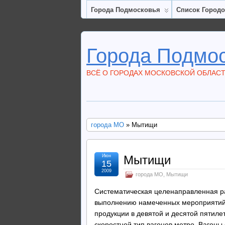
Города Подмосковья
Список Город
Города Подмо
ВСЁ О ГОРОДАХ МОСКОВСКОЙ ОБЛАС
города МО
» Мытищи
Июн
Мытищи
15
2009
города МО
,
Мытищи
Систематическая целенаправленная ра
выполнению намеченных мероприятий 
продукции в девятой и десятой пятил
скоростной тип вагонов метро. Вагоны