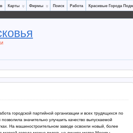
ов
Карты
Фирмы
Поиск
Работа
Красивые Города Под
сковья
ТИ
бота городской партийной организации и всех трудящихся по
позволила значительно улучшить качество выпускаемой
етках. На машиностроительном заводе освоили новый, более
 с маркой завода можно видеть на линиях метро Москвы,