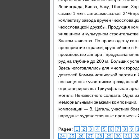
Ленинграда, Киева, Баку, Тбилиси, Ха
свыше 1 млн. автосамосвалов. 24% про
коллективу завода вручен чехословацк
чехословацкой дружбы. Продукция ко
жилищном и культурном строительстве
Знаком качества. По производству си
предприятие отрасли, крупнейшее в Е
производство аппарат, предназначен
руд на глубине до 200 м. Больших усп
Здесь изготовлялись для многих город
деятелей Коммунистической партии и С
посвященные участникам гражданской
отреставрирована Триумфальная арка
могилы Неизвестного солдата. Одна 
мемориальными знаками композиции, 
композиции — В. Цигаль, участник бое
народные художественные промыслы Ж
Pages:
1
2
3
4
5
6
7
8
9
24
25
26
27
28
29
30
31
3