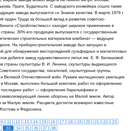
рькова, Праги, Будапешта. С заводского конвейера сошло также
дукции завода выпускается со Знаком качества. В марте 1976 г.
ий орден Труда за большой вклад в развитие советско-
мбината «Стройпластмасс» находит широкое применение в
 страны. 30% его продукции выпускается с государственным
нтетических строительных материалов комбинат — ведущее
вропе. На приборостроительном заводе был запущен в
ный для обнаружения месторождений сульфидных и магнетитовых
ехов добился завод художественного литья им. Е. Ф. Белашовой.
ов страны скульптуры В. И. Ленина, скульптуры выдающихся
оветского государства, писателей, скульптурные группы,
 и Великой Отечественной войн. Руками мытищинских умельцев
 в Москве, выполнен большой комплекс работ по оформлению
из последних работ — оформление барельефами и
символизирующей линию обороны на Малой земле. Автор
в за Малую землю. Расцвета достигли всемирно известные
остова и Федоскина.
10
11
12
13
14
15
16
17
18
19
20
21
22
23
2
33
34
35
36
37
38