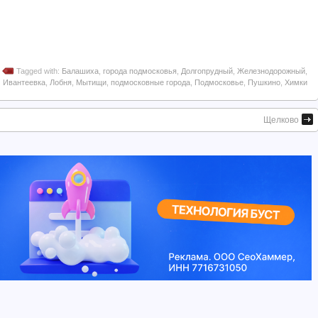
Tagged with:
Балашиха
,
города подмосковья
,
Долгопрудный
,
Железнодорожный
,
Ивантеевка
,
Лобня
,
Мытищи
,
подмосковные города
,
Подмосковье
,
Пушкино
,
Химки
Щелково