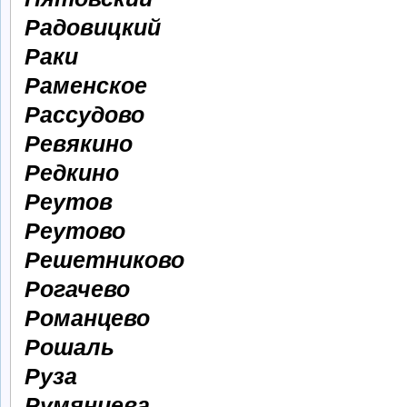
Радовицкий
Раки
Раменское
Рассудово
Ревякино
Редкино
Реутов
Реутово
Решетниково
Рогачево
Романцево
Рошаль
Руза
Румянцева