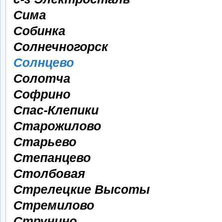
Сима
Собинка
Солнечногорск
Солнцево
Солотча
Софрино
Спас-Клепики
Старожилово
Старьево
Степанцево
Столбовая
Стрелецкие Высоты
Стремилово
Струнино