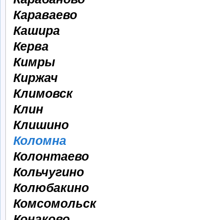
Караваево
Кашира
Керва
Кимры
Киржач
Климовск
Клин
Клишино
Коломна
Колонтаево
Кольчугино
Колюбакино
Комсомольск
Конаково