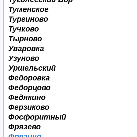
Туменское
Тургиново
Тучково
Тырново
Уваровка
Узуново
Уршельский
Федоровка
Федорцово
Федякино
Ферзиково
Фосфоритный
Фрязево
Фрязино