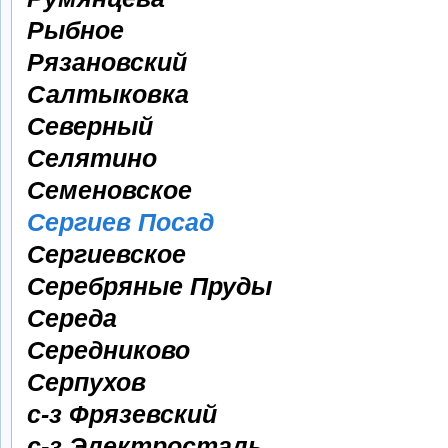
Рыбное
Рязановский
Салтыковка
Северный
Селятино
Семеновское
Сергиев Посад
Сергиевское
Серебряные Пруды
Середа
Середниково
Серпухов
с-з Фрязевский
с-з Электросталь