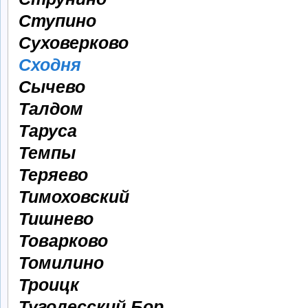
Ступино
Суховерково
Сходня
Сычево
Талдом
Таруса
Темпы
Теряево
Тимоховский
Тишнево
Товарково
Томилино
Троицк
Туголесский Бор