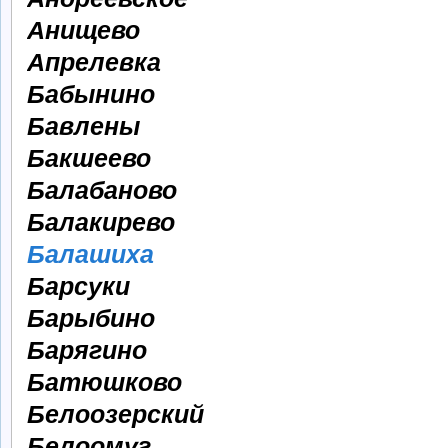
Анищево
Апрелевка
Бабынино
Бавлены
Бакшеево
Балабаново
Балакирево
Балашиха
Барсуки
Барыбино
Барягино
Батюшково
Белоозерский
Белоомуг