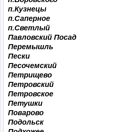
п.Кузнецы
п.Саперное
п.Светлый
Павловский Посад
Перемышль
Пески
Песочемский
Петрищево
Петровский
Петровское
Петушки
Поварово
Подольск
Подхожее