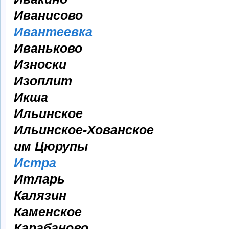
Иванисово
Ивантеевка
Иваньково
Износки
Изоплит
Икша
Ильинское
Ильинское-Хованское
им Цюрупы
Истра
Итларь
Калязин
Каменское
Карабаново