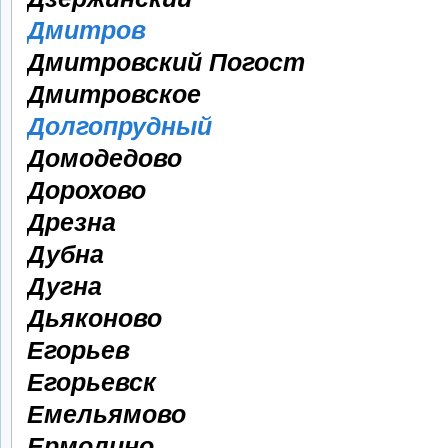
Дмитров
Дмитровский Погост
Дмитровское
Долгопрудный
Домодедово
Дорохово
Дрезна
Дубна
Дугна
Дьяконово
Егорьев
Егорьевск
Емельямово
Ермолино