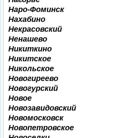
Наро-Фоминск
Нахабино
Некрасовский
Ненашево
Никиткино
Никитское
Никольское
Новогиреево
Новогурский
Новое
Новозавидовский
Новомосковск
Новопетровское
Новоселки