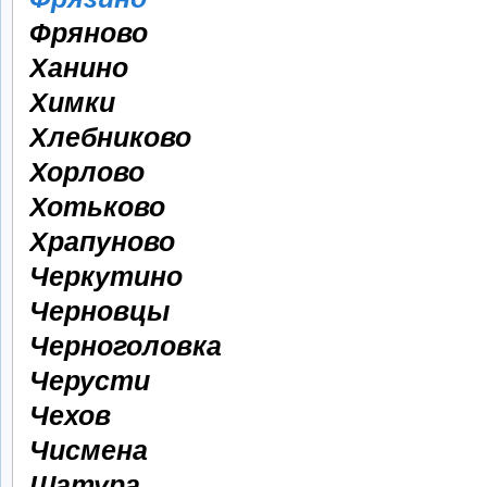
Фряново
Ханино
Химки
Хлебниково
Хорлово
Хотьково
Храпуново
Черкутино
Черновцы
Черноголовка
Черусти
Чехов
Чисмена
Шатура