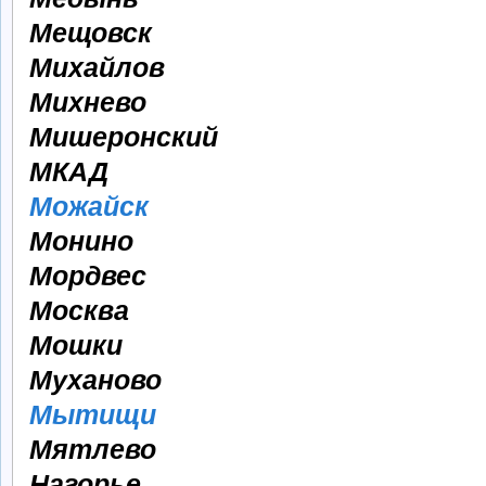
Мещовск
Михайлов
Михнево
Мишеронский
МКАД
Можайск
Монино
Мордвес
Москва
Мошки
Муханово
Мытищи
Мятлево
Нагорье