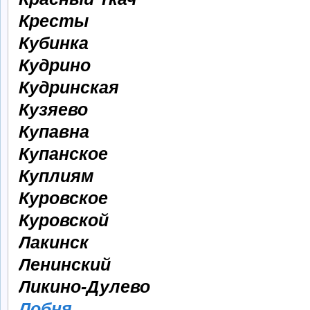
Кресты
Кубинка
Кудрино
Кудринская
Кузяево
Купавна
Купанское
Куплиям
Куровское
Куровской
Лакинск
Ленинский
Ликино-Дулево
Лобня