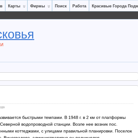
ов
Карты
Фирмы
Поиск
Работа
Красивые Города Под
сковья
ТИ
ода
звивается быстрыми темпами. В 1948 г. в 2 км от платформы
Северной водопроводной станции. Возле нее возник пос.
нными коттеджами, с улицами правильной планировки. Поселок
с. Виноградова, административно он подчинялся