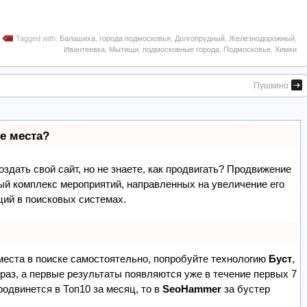
Tagged with:
Балашиха
,
города подмосковья
,
Долгопрудный
,
Железнодорожный
,
Ивантеевка
,
Мытищи
,
подмосковные города
,
Подмосковье
,
Химки
Пушкино
е места?
здать свой сайт, но не знаете, как продвигать? Продвижение
лый комплекс мероприятий, направленных на увеличение его
ций в поисковых системах.
места в поиске самостоятельно, попробуйте технологию
Буст
,
 раз, а первые результаты появляются уже в течение первых 7
родвинется в Топ10 за месяц, то в
SeoHammer
за бустер