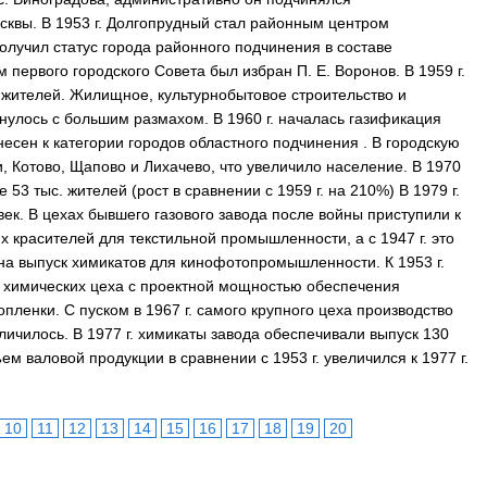
квы. В 1953 г. Долгопрудный стал районным центром
получил статус города районного подчинения в составе
первого городского Совета был избран П. Е. Воронов. В 1959 г.
 жителей. Жилищное, культурнобытовое строительство и
нулось с большим размахом. В 1960 г. началась газификация
несен к категории городов областного подчинения . В городскую
 Котово, Щапово и Лихачево, что увеличило население. В 1970
53 тыс. жителей (рост в сравнении с 1959 г. на 210%) В 1979 г.
век. В цехах бывшего газового завода после войны приступили к
х красителей для текстильной промышленности, а с 1947 г. это
на выпуск химикатов для кинофотопромышленности. К 1953 г.
х химических цеха с проектной мощностью обеспечения
опленки. С пуском в 1967 г. самого крупного цеха производство
личилось. В 1977 г. химикаты завода обеспечивали выпуск 130
ем валовой продукции в сравнении с 1953 г. увеличился к 1977 г.
10
11
12
13
14
15
16
17
18
19
20