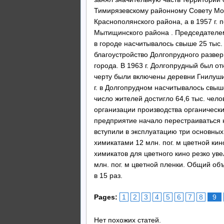
Тимирязевскому районному Совету Мос
Краснополянского района, а в 1957 г. 
Мытищинского района . Председателем 
в городе насчитывалось свыше 25 тыс.
благоустройство Долгопрудного развер
города. В 1963 г. Долгопрудный был от
черту были включены деревни Гнилуши,
г. в Долгопрудном насчитывалось свыше 
число жителей достигло 64,6 тыс. чело
организации производства органически
предприятие начало перестраиваться 
вступили в эксплуатацию три основны
химикатами 12 млн. пог. м цветной кин
химикатов для цветного кино резко уве
млн. пог. м цветной пленки. Общий объ
в 15 раз.
Pages:
1
2
3
4
5
6
7
8
9
Нет похожих статей.