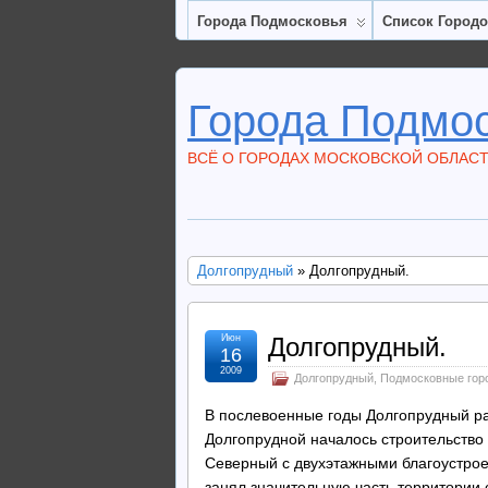
Города Подмосковья
Список Город
Города Подмо
ВСЁ О ГОРОДАХ МОСКОВСКОЙ ОБЛАС
Долгопрудный
» Долгопрудный.
Июн
Долгопрудный.
16
2009
Долгопрудный
,
Подмосковные гор
В послевоенные годы Долгопрудный ра
Долгопрудной началось строительство 
Северный с двухэтажными благоустрое
занял значительную часть территории 