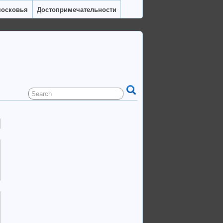
московья
Достопримечательности