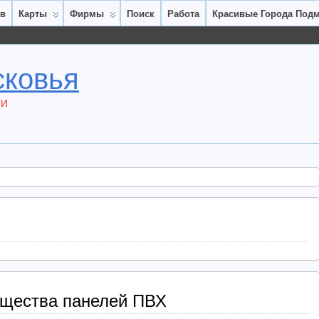
ов
Карты
Фирмы
Поиск
Работа
Красивые Города Под
сковья
ТИ
щества панелей ПВХ