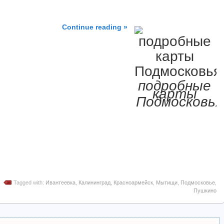
Continue reading »
подробные
карты
Подмосковья
Tagged with:
Ивантеевка
,
Калининград
,
Красноармейск
,
Мытищи
,
Подмосковье
,
Пушкино