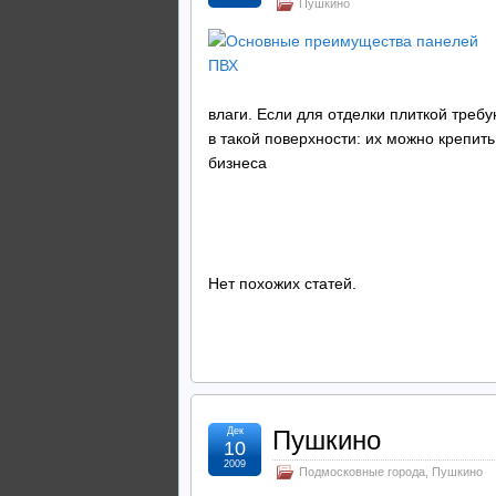
Пушкино
влаги. Если для отделки плиткой треб
в такой поверхности: их можно крепить
бизнеса
Нет похожих статей.
Дек
Пушкино
10
2009
Подмосковные города
,
Пушкино