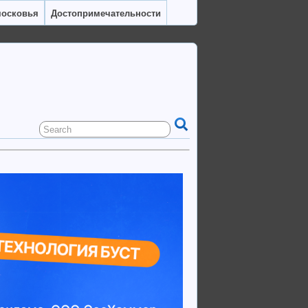
московья
Достопримечательности