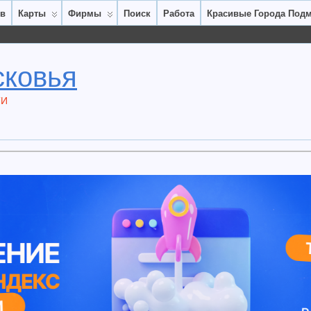
ов
Карты
Фирмы
Поиск
Работа
Красивые Города Под
сковья
ТИ