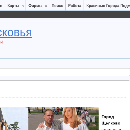
ов
Карты
Фирмы
Поиск
Работа
Красивые Города Под
сковья
ТИ
Город
Щелково
стоит на
р.