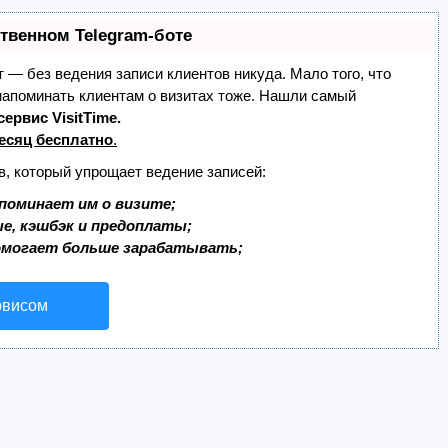
ственном Telegram-боте
ет — без ведения записи клиентов никуда. Мало того, что
 напоминать клиентам о визитах тоже. Нашли самый
сервис VisitTime.
есяц бесплатно
.
в, который упрощает ведение записей:
поминает им о визите;
ые, кэшбэк и предоплаты;
омогает больше зарабатывать;
рвисом