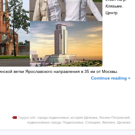
Клязьме
.
Центр
нской ветки Ярославского направления в 35 км от Москвы.
Continue reading »
Tagged with:
города подмосковья
,
история Щёлкова
,
Лосино-Петровский
,
подмосковные города
,
Подмосковье
,
Солнцево
,
Фрязино
,
Щелково