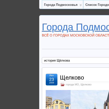
Города Подмосковья
Список Город
Города Подмо
ВСЁ О ГОРОДАХ МОСКОВСКОЙ ОБЛАС
история Щёлкова
Июн
Щелково
23
2009
города МО
,
Щелково