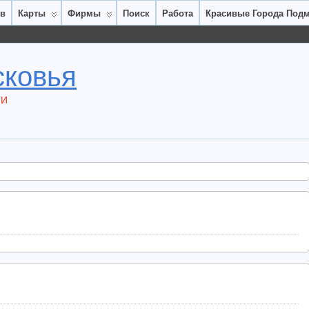
ов
Карты
Фирмы
Поиск
Работа
Красивые Города Под
сковья
ТИ