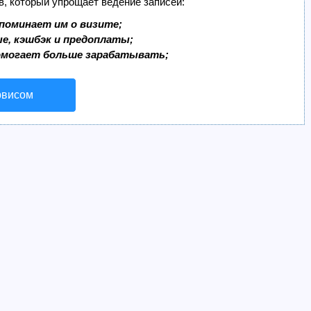
в, который упрощает ведение записей:
поминает им о визите;
ые, кэшбэк и предоплаты;
омогает больше зарабатывать;
рвисом