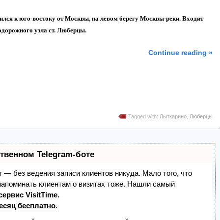
ся к юго-востоку от Москвы, на левом берегу Москвы-реки. Входит
одорожного узла ст. Люберцы.
Continue reading »
Tagged with:
Лыткарино
,
Люберцы
ственном Telegram-боте
ет — без ведения записи клиентов никуда. Мало того, что
 напоминать клиентам о визитах тоже. Нашли самый
сервис VisitTime.
есяц бесплатно
.