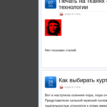
Печать на тканях
07
технологии
2011
мода & стиль
Нет похожих статей.
Окт
Как выбирать кур
25
2011
мода & стиль
Вот и наступила осенняя пора, пора 
Представители сильной мужской полов
тщательностью относятся к этому меро