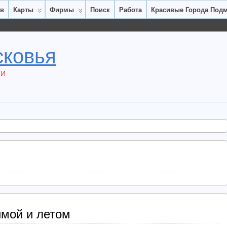
ов
Карты
Фирмы
Поиск
Работа
Красивые Города Под
сковья
ТИ
имой и летом