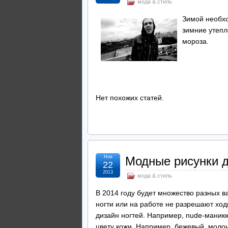
мода & стиль
Зимой необхо
зимние утепл
мороза.
Нет похожих статей.
Ноя
Модные рисунки д
22
2013
мода & стиль
В 2014 году будет множество разных в
ногти или на работе не разрешают хо
дизайн ногтей. Например, nude-маникю
цвету кожи. Например, бежевый, молоч