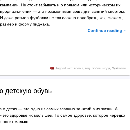
кампании. Не стоит забывать и о прямом или историческом их
предназначении — это незаменимая вещь для занятий спортом.
И даже размер футболки не так сложно подобрать, как, скажем,
размер и форму пиджака.
Continue reading »
Tagged with:
время
,
год
,
любое
,
модa
,
Футболки
 детскую обувь
 о детях — это одно из самых главных занятий в их жизни. А
 это здоровье их малышей. То самое здоровье, которое нередко
ую носит малыш.