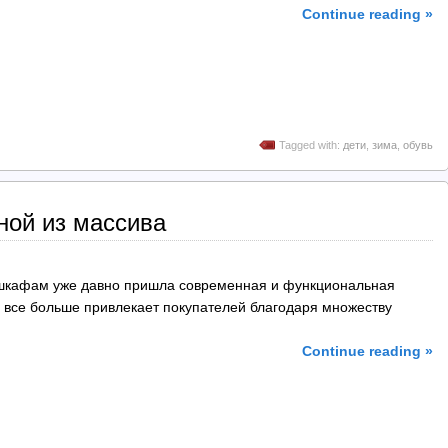
Continue reading »
Tagged with:
дети
,
зима
,
обувь
ной из массива
шкафам уже давно пришла современная и функциональная
 все больше привлекает покупателей благодаря множеству
Continue reading »