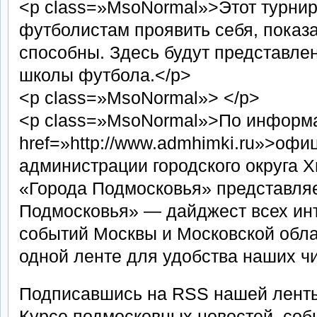
<p class=»MsoNormal»>Этот турни
футболистам проявить себя, показа
способны. Здесь будут представле
школы футбола.</p>
<p class=»MsoNormal»> </p>
<p class=»MsoNormal»>По информ
href=»http://www.admhimki.ru»>офи
администрации городского округа 
«Города Подмосковья» представля
Подмосковья» — дайджест всех ин
событий Москвы и Московской обла
одной ленте для удобства наших ч
Подписавшись на RSS нашей ленты
Курсе подмосковных новостей, собы