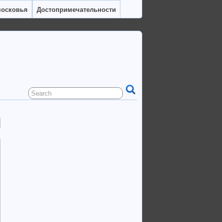
московья
Достопримечательности