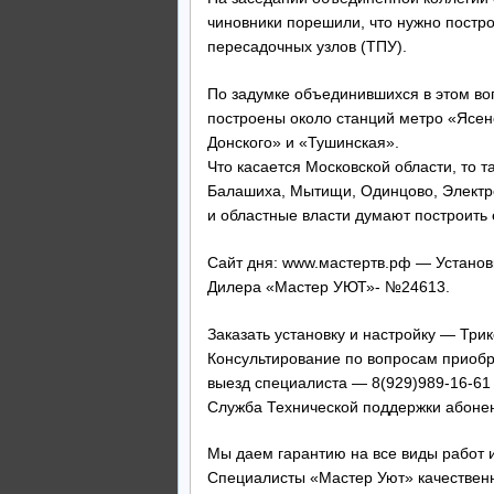
чиновники порешили, что нужно построи
пересадочных узлов (ТПУ).
По задумке объединившихся в этом воп
построены около станций метро «Ясен
Донского» и «Тушинская».
Что касается Московской области, то т
Балашиха, Мытищи, Одинцово, Электро
и областные власти думают построить
Сайт дня: www.мастертв.рф — Установк
Дилера «Мастер УЮТ»- №24613.
Заказать установку и настройку — Трик
Консультирование по вопросам приобре
выезд специалиста — 8(929)989-16-61
Служба Технической поддержки абонен
Мы даем гарантию на все виды работ и
Специалисты «Мастер Уют» качественн