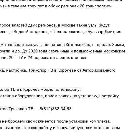
ть в течение трех лет в обоих регионах 20 транспортно-
росе властей двух регионов, в Москве такие узлы будут
ево», «Водный стадион», «Полежаевская», «Бульвар Дмитрия
ам транспортные узлы появятся в Котельниках, в городах Химки,
угли и др. До 2020 года столичные и подмосковные московские
 еще 20 ТПУ и 24 перехватывающих стоянок.
а, настройка, Триколор ТВ в Королеве от Авторизованного
олор ТВ в г. Королев можно по телефону:
тения оборудования, прием заявок на установку, настройку,
тов Триколор ТВ — 8(812)332-34-98
 не бросаем своих клиентов после установки комплекта.
о выполняют свою работу и консультируют клиентов по всем