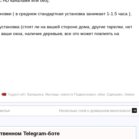
с HD каналами или без);
овки ( в среднем стандартная установка занимает 1-1.5 часа );
становка (стоят ли на вашей стороне дома, другие тарелки, нет
ваши окна, наличие деревьев, все это может повлиять на
Tagged with:
Балашиха
,
Мытищи
,
новости Подмосковья
,
обои
,
Одинцово
,
Химки
 жилья
Несколько слов о домашнем киносеансе
ственном Telegram-боте