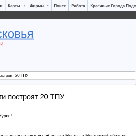
ов
Карты
Фирмы
Поиск
Работа
Красивые Города Под
сковья
ТИ
остроят 20 ТПУ
ти построят 20 ТПУ
Курсе!
органов исполнительной власти Москвы и Московской области