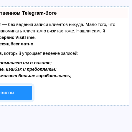
ственном Telegram-боте
ет — без ведения записи клиентов никуда. Мало того, что
 напоминать клиентам о визитах тоже. Нашли самый
сервис VisitTime.
есяц бесплатно
.
в, который упрощает ведение записей:
поминает им о визите;
ые, кэшбэк и предоплаты;
омогает больше зарабатывать;
рвисом