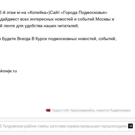
(2-й этаж м-на «Копейка»)Сайт «Города Подмосковья»
дайджест всех интересных новостей и событий Москвы и
й ленте для удобства наших читаталей.
Будете Всегда В Курсе подмосковных новостей, событий,
kowje.ru
Tagged with:
Красноармейск
,
новости Подмосковья
В Талдомском районе темпы заготовки кормов превышают прошлогодние