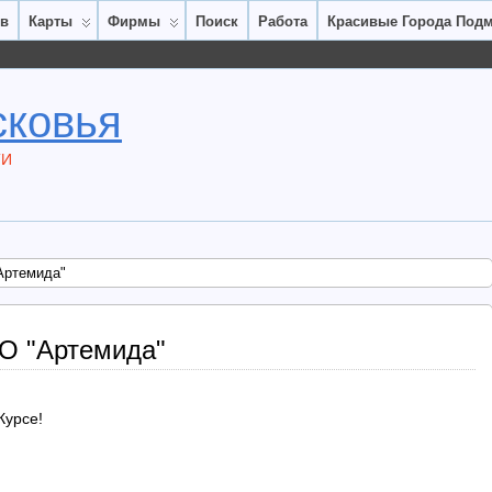
ов
Карты
Фирмы
Поиск
Работа
Красивые Города Под
сковья
ТИ
Артемида"
О "Артемида"
Курсе!