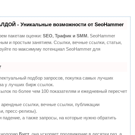
АЛДОЙ - Уникальные возможности от SeoHammer
рем пакетам оценки:
SEO, Трафик и SMM.
SeoHammer
ным и простым занятием. Ссылки, вечные ссылки, статьи,
ьзуйте по максимуму потенциал SeoHammer для
r
лектуальный подбор запросов, покупка самых лучших
ва у лучших бирж ссылок.
сылок по более чем 100 показателям и ежедневный пересчет
 арендные ссылки, вечные ссылки, публикации
и, пресс-релизы).
 падение, а также запросы, на которые нужно обратить
хнологию
Буст
, она ускоряет продвижение в десятки раз, а