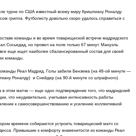
сле турне по США известный всему миру Криштиану Роналду
усом гриппа. Футболисту довольно скоро удалось справиться с
составе команды и во время товарищеской встречи мадридского
еал Сосьедад, но провел на поле только 67 минут. Мануэль
, все еще ищет наиболее сбалансированный состав для своей
ми команды.
 команды Реал Мадрид. Голы забили Бензема (на 48-ой минуте —
иану Роналду) и Снейдер (на 90-й минуте со штрафного).
а в этом матче — еще одно подтверждение того, что мадридский
ии, что неудивительно, учитывая интенсивность работы
емление к самосовершенствованию и усилению коллективной
ором времени собираются устроить товарищеский матч со
десса. Привыкшие к комфорту знаменитости из команды Реал