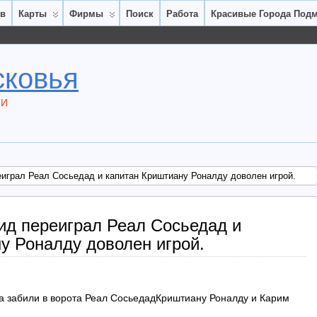
ов
Карты
Фирмы
Поиск
Работа
Красивые Города Под
сковья
ТИ
играл Реал Сосьедад и капитан Криштиану Роналду доволен игрой.
ид переиграл Реал Сосьедад и
у Роналду доволен игрой.
Криштиану Роналду и Карим