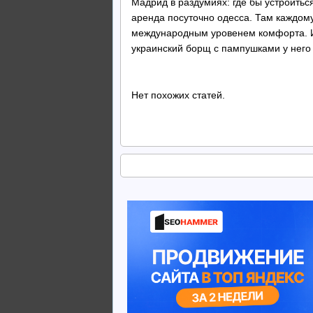
Мадрид в раздумиях: где бы устроитьс
аренда посуточно одесса. Там каждому
международным уровенем комфорта. И
украинский борщ с пампушками у него 
Нет похожих статей.