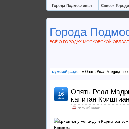
Города Подмосковья
Список Город
Города Подмо
ВСЁ О ГОРОДАХ МОСКОВСКОЙ ОБЛАС
мужской раздел
» Опять Реал Мадрид пере
Ноя
Опять Реал Мадр
16
капитан Криштиан
2011
мужской раздел
Бензема