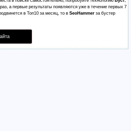
места в поиске самостоятельно, попробуйте технологию
Буст
,
 раз, а первые результаты появляются уже в течение первых 7
родвинется в Топ10 за месяц, то в
SeoHammer
за бустер
айта