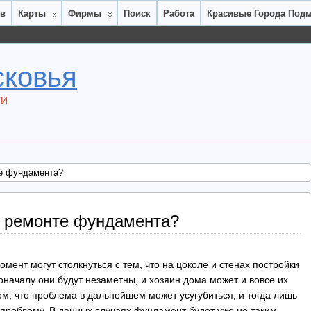
ов
Карты
Фирмы
Поиск
Работа
Красивые Города Под
сковья
ТИ
те фундамента?
о ремонте фундамента?
мент могут столкнуться с тем, что на цоколе и стенах постройки
началу они будут незаметны, и хозяин дома может и вовсе их
ом, что проблема в дальнейшем может усугубиться, и тогда лишь
проблему. В данных случаях фундамент будет уже не таким