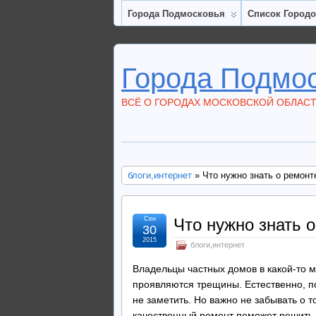
Города Подмосковья
Список Город
Города Подмо
ВСЁ О ГОРОДАХ МОСКОВСКОЙ ОБЛАС
блоги,интернет
» Что нужно знать о ремон
Сен
Что нужно знать 
30
2015
блоги,интернет
Владельцы частных домов в какой-то мо
проявляются трещины. Естественно, по
не заметить. Но важно не забывать о т
качественный ремонт поможет решить 