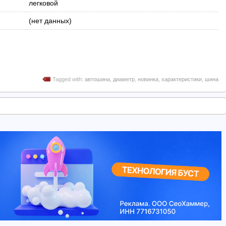
легковой
(нет данных)
Tagged with:
автошина
,
диаметр
,
новинка
,
характеристики
,
шина