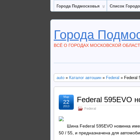
Города Подмосковья
Список Город
Города Подмо
ВСЁ О ГОРОДАХ МОСКОВСКОЙ ОБЛАС
auto
»
Каталог автошин
»
Federal
» Federal
Мар
Federal 595EVO н
22
2013
Federal
Шина Federal 595EVO новинка имеет 
50 / 55, и предназначена для автомоби