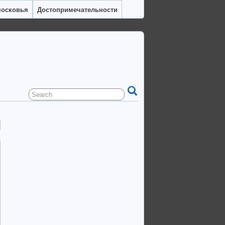
московья
Достопримечательности