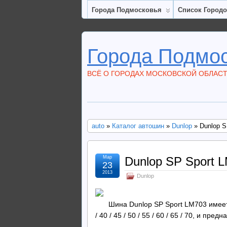
Города Подмосковья
Список Город
Города Подмо
ВСЁ О ГОРОДАХ МОСКОВСКОЙ ОБЛАС
auto
»
Каталог автошин
»
Dunlop
» Dunlop S
Мар
Dunlop SP Sport 
23
2013
Dunlop
Шина Dunlop SP Sport LM703 имеет д
/ 40 / 45 / 50 / 55 / 60 / 65 / 70, и п