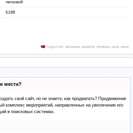
легковой
5188
Tagged with:
автошина
,
диаметр
,
профиль
,
цена
,
шина
е места?
здать свой сайт, но не знаете, как продвигать? Продвижение
лый комплекс мероприятий, направленных на увеличение его
ций в поисковых системах.